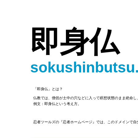
即身仏
sokushinbutsu
「即身仏」とは？
仏教では、僧侶が土中の穴などに入って瞑想状態のまま絶命し
例文：即身仏という考え方。
忍者ツールズの『忍者ホームページ』では、このドメインで自